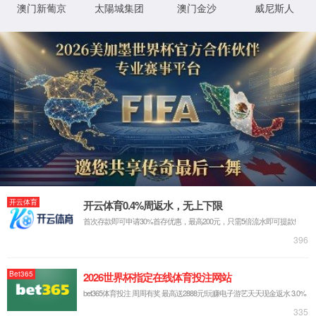
企业文化
企业展厅
荣誉资质
了解更多
新闻中心
yl8858永利集团文化
yl8858永利集团要闻
行业新闻
了解更多
业务领域
服务网络
境内航区船舶
境外航区船舶
境内外航区兼营船舶
运输货种
了解更多
投资者关系
公司通函
投资者服务
公司公告
了解更多
人力资源